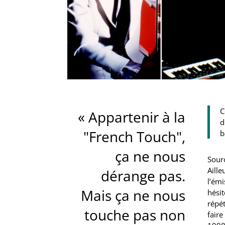
C
« Appartenir à la
d
"French Touch",
b
ça ne nous
Sour
Aille
dérange pas.
l’émi
Mais ça ne nous
hésit
répét
touche pas non
faire