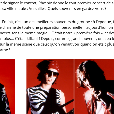
nt de signer le contrat, Phœnix donne le tout premier concert de s
s sa ville natale : Versailles. Quels souvenirs en gardez-vous ?
 En fait, c’est un des meilleurs souvenirs du groupe : à l’époque, i
 le charme de toute une préparation personnelle – aujourd’hui, on
ncerts sans la même magie… C’était notre « première fois », et de
en plus… C’était kiffant ! Depuis, comme grand souvenir, on a eu l
 sur la même scène que ceux qu’on venait voir quand on était plu
orme !