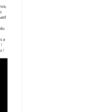
nce,
to
atif
 du
us a
 !
s !