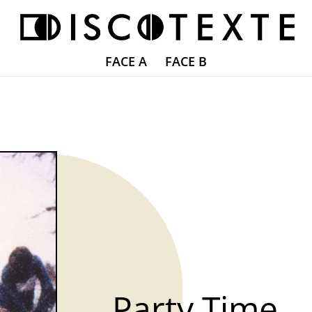
FACE A
FACE B
Party Time