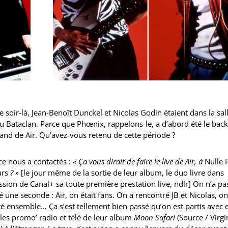
e soir-là, Jean-Benoît Dunckel et Nicolas Godin étaient dans la sal
u Bataclan. Parce que Phœnix, rappelons-le, a d’abord été le back
and de Air. Qu’avez-vous retenu de cette période ?
ce nous a contactés :
« Ça vous dirait de faire le live de Air, à
Nulle 
urs
? »
[le jour même de la sortie de leur album, le duo livre dans
ssion de Canal+ sa toute première prestation live, ndlr] On n’a pa
é une seconde : Air, on était fans. On a rencontré JB et Nicolas, on
é ensemble… Ça s’est tellement bien passé qu’on est partis avec 
 les promo’ radio et télé de leur album
Moon Safari
(Source / Virgi