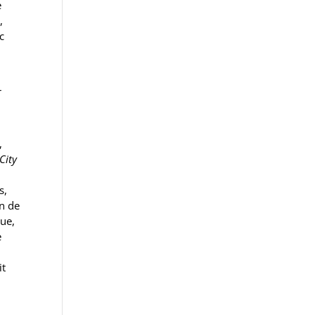
e
,
c
r
,
City
s,
on de
que,
e
it