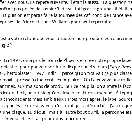
er avec nous. La répète suivante, il était là aussi… La question n
 même pas posée de savoir s’il devait intégrer le groupe : il était là
. Et puis on est partis faire la tournée des caf’-conc’ de France ave
eprises de Prince et Hank Williams pour seul répertoire !
’est à votre retour que vous décidez d’autoproduire votre premie
ingle ?
. En 1997, on a pris le nom de Phœnix et créé notre propre label
oblaster, pour pouvoir sortir un disque : un 45 tours [
Party Time
/
s
(Ghettoblaster, 1997), ndlr] – parce qu’on trouvait ça plus classe
 maxi – pressé à cinq cents exemplaires. On l’a envoyé aux radio
anzines, aux maisons de prod’… Sur ce coup-là, on a imité la faç
der de Beck, un artiste qu’on aime bien. Et ça a marché ! À l’épo
ait inconscients mais ambitieux ! Trois mois après, le label Sourc
a appelés. Je me souviens, c’est moi qui ai décroché… J’ai cru que
it une blague, au début ; mais à l’autre bout du fil, la personne éta
 sérieuse et insistait pour nous rencontrer…