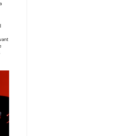
a
l
vant
e
s