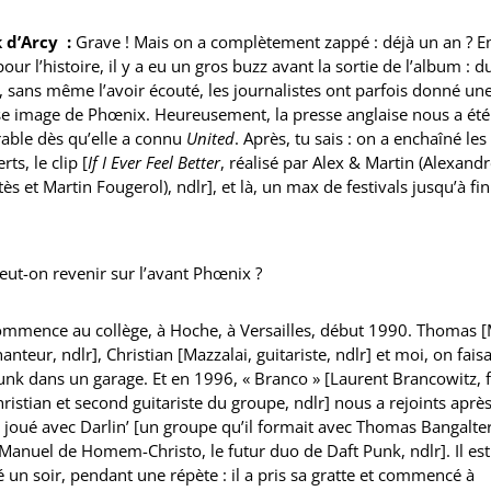
 d’Arcy :
Grave ! Mais on a complètement zappé : déjà un an ? E
 pour l’histoire, il y a eu un gros buzz avant la sortie de l’album : d
 sans même l’avoir écouté, les journalistes ont parfois donné un
se image de Phœnix. Heureusement, la presse anglaise nous a été
rable dès qu’elle a connu
United
. Après, tu sais : on a enchaîné les
rts, le clip [
If I Ever Feel Better
, réalisé par Alex & Martin (Alexand
ès et Martin Fougerol), ndlr], et là, un max de festivals jusqu’à fin
eut-on revenir sur l’avant Phœnix ?
ommence au collège, à Hoche, à Versailles, début 1990. Thomas 
chanteur, ndlr], Christian [Mazzalai, guitariste, ndlr] et moi, on faisa
nk dans un garage. Et en 1996, « Branco » [Laurent Brancowitz, f
ristian et second guitariste du groupe, ndlr] nous a rejoints aprè
 joué avec Darlin’ [un groupe qu’il formait avec Thomas Bangalter
anuel de Homem-Christo, le futur duo de Daft Punk, ndlr]. Il est
 un soir, pendant une répète : il a pris sa gratte et commencé à