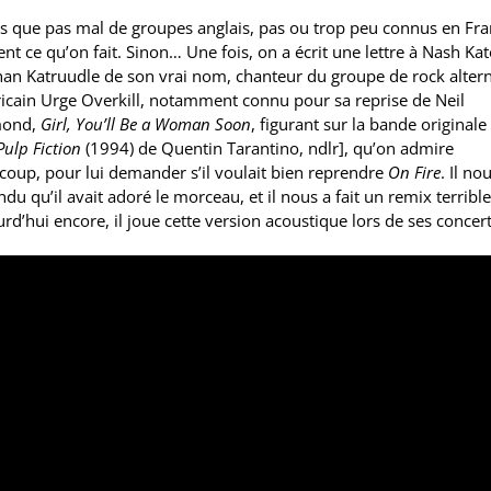
is que pas mal de groupes anglais, pas ou trop peu connus en Fra
nt ce qu’on fait. Sinon… Une fois, on a écrit une lettre à Nash Ka
an Katruudle de son vrai nom, chanteur du groupe de rock altern
icain Urge Overkill, notamment connu pour sa reprise de Neil
mond,
Girl, You’ll Be a Woman Soon
, figurant sur la bande originale
Pulp Fiction
(1994) de Quentin Tarantino, ndlr], qu’on admire
coup, pour lui demander s’il voulait bien reprendre
On Fire
. Il no
du qu’il avait adoré le morceau, et il nous a fait un remix terrible
rd’hui encore, il joue cette version acoustique lors de ses concert