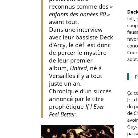
reconnus comme des
«
Deck
enfants des années 80 »
fait,
avant tout.
coup,
Dans une interview
faus
avec leur bassiste Deck
favo
d’Arcy, le défi est donc
conce
de percer le mystère
Court
août.
de leur premier
album,
United
, né à
Versailles il y a tout
P
juste un an.
Chronique d’un succès
Ça c
annoncé par le titre
Jr., 
prophétique
If I Ever
du pu
de Ch
Feel Better
.
avoir
Guy-M
passé