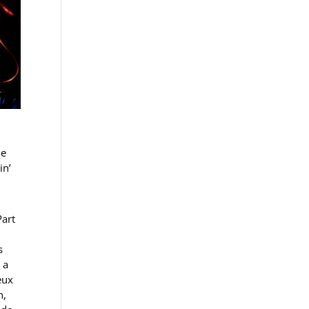
le
in’
Part
s
 a
eux
n,