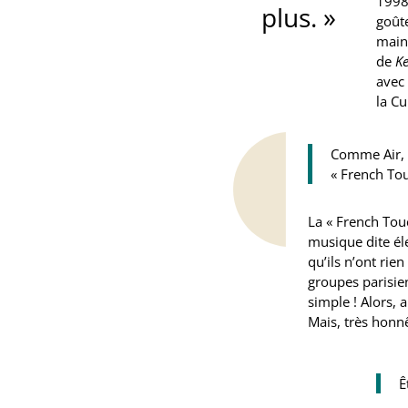
1998)
plus. »
goûte
main 
de
Ke
avec
la C
Comme Air, 
« French Tou
La « French Touc
musique dite éle
qu’ils n’ont rie
groupes parisie
simple ! Alors,
Mais, très honn
Ê