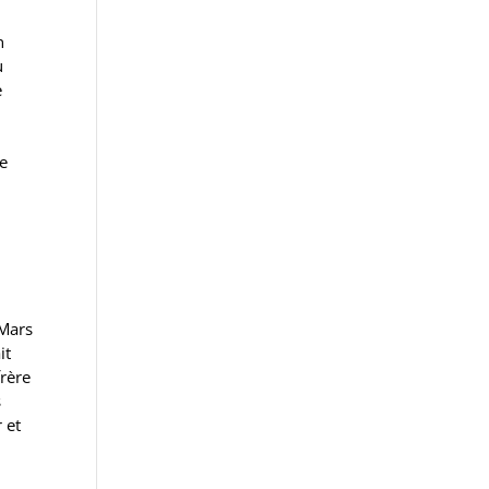
n
u
e
re
[Mars
it
rère
s
 et