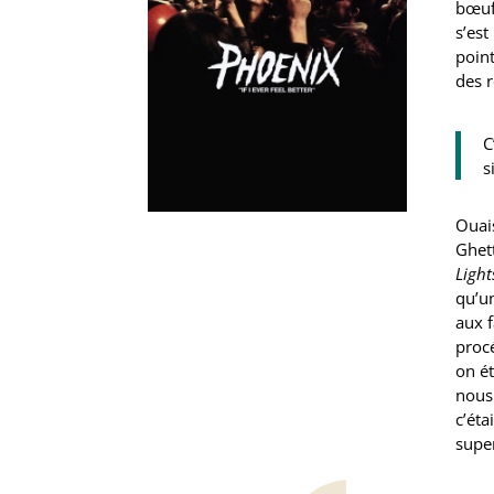
bœuff
s’est
point
des r
C
s
Ouais
Ghett
Light
qu’un
aux f
procé
on ét
nous 
c’éta
super