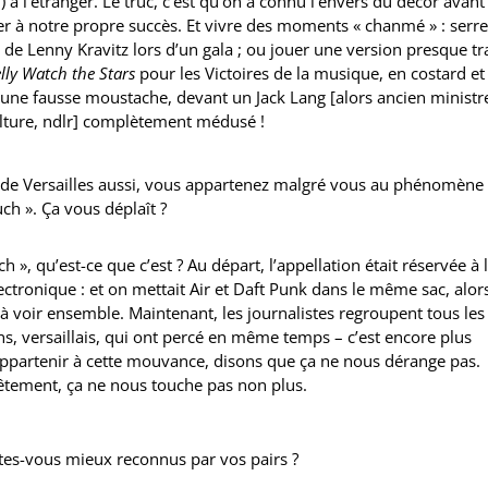
 à l’étranger. Le truc, c’est qu’on a connu l’envers du décor avant
r à notre propre succès. Et vivre des moments « chanmé » : serre
de Lenny Kravitz lors d’un gala ; ou jouer une version presque tr
lly Watch the Stars
pour les Victoires de la musique, en costard et
 une fausse moustache, devant un Jack Lang [alors ancien ministr
ulture, ndlr] complètement médusé !
de Versailles aussi, vous appartenez malgré vous au phénomène
ch ». Ça vous déplaît ?
h », qu’est-ce que c’est ? Au départ, l’appellation était réservée à 
ctronique : et on mettait Air et Daft Punk dans le même sac, alor
n à voir ensemble. Maintenant, les journalistes regroupent tous les
ns, versaillais, qui ont percé en même temps – c’est encore plus
 appartenir à cette mouvance, disons que ça ne nous dérange pas.
êtement, ça ne nous touche pas non plus.
tes-vous mieux reconnus par vos pairs ?