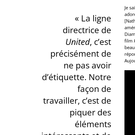
Je sa
adore
« La ligne
[Nath
directrice de
amér
Dia
United
, c’est
film
beau
précisément de
répon
Aujou
ne pas avoir
d’étiquette. Notre
façon de
travailler, c’est de
piquer des
éléments