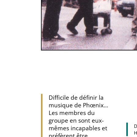
Difficile de définir la
musique de Phœnix…
Les membres du
groupe en sont eux-
D
mêmes incapables et
H
préfèrent être